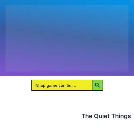
số
lượng
Search Button
Search
for:
The Quiet Things