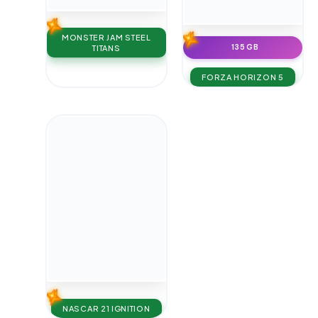
MONSTER JAM STEEL
135 GB
TITANS
FORZA HORIZON 5
NASCAR 21 IGNITION