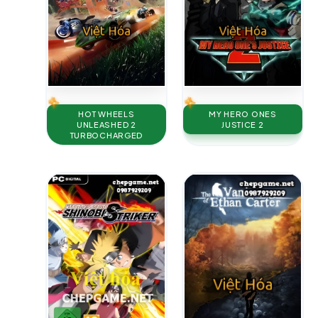
HOT WHEELS
MY HERO ONES
UNLEASHED 2
JUSTICE 2
TURBOCHARGED