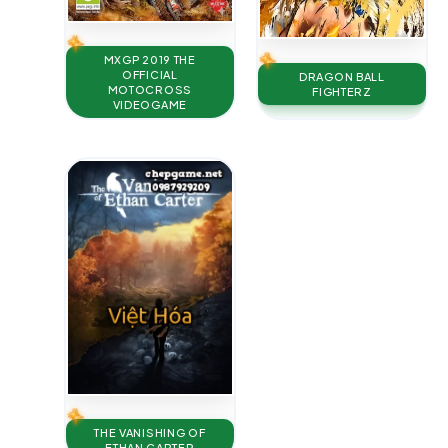
MXGP 2019 THE
OFFICIAL
DRAGON BALL
MOTOCROSS
FIGHTERZ
VIDEOGAME
THE VANISHING OF
ETHAN CARTER