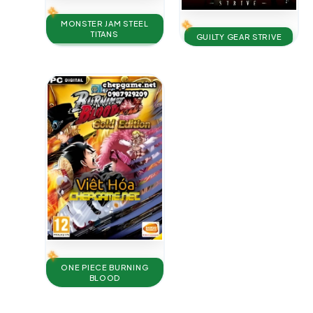
MONSTER JAM STEEL
TITANS
GUILTY GEAR STRIVE
ONE PIECE BURNING
BLOOD