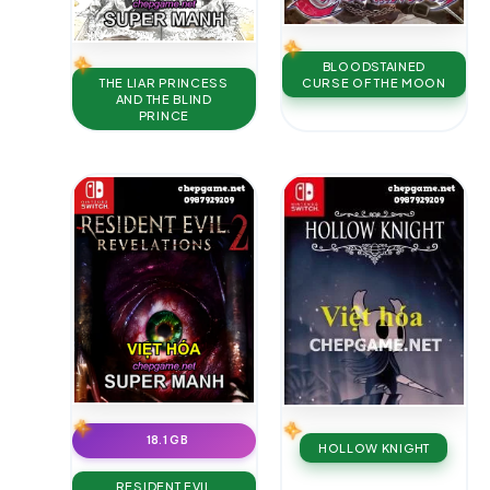
BLOODSTAINED
THE LIAR PRINCESS
CURSE OF THE MOON
AND THE BLIND
PRINCE
18.1 GB
HOLLOW KNIGHT
RESIDENT EVIL