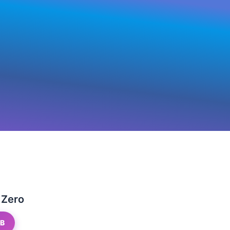
 Zero
GB