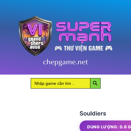
Search Button
Search
for:
Souldiers
DUNG LƯỢNG: 0.6 