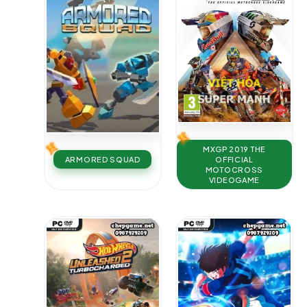
MXGP 2019 THE
ARMORED SQUAD
OFFICIAL
MOTOCROSS
VIDEOGAME