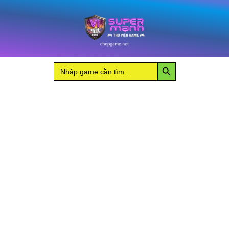
Nhảy
and
tới
Fairytales
nội
số
lượng
dung
Search Button
Search
for: