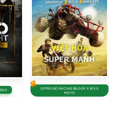
OFFROAD RACING BUGGY X ATV X
EDUX
MOTO