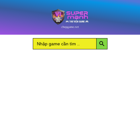
Nhảy
Revenge
tới
of
nội
the
Seven
dung
số
lượng
Search Button
Search
for: