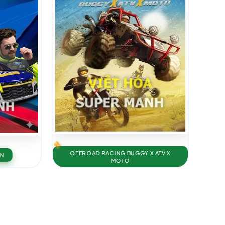
OFFROAD RACING BUGGY X ATV X
ON
MOTO