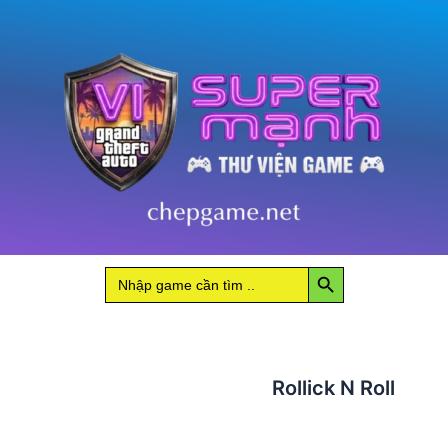
số
lượng
Search Button
Search
for:
Rollick N Roll