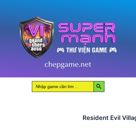
Gold
Edition
số
lượng
Search Button
Search
for:
Resident Evil Vill