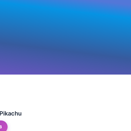
Pikachu
B