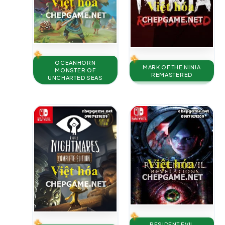
OCEANHORN
MARK OF THE NINJA
MONSTER OF
REMASTERED
UNCHARTED SEAS
RESIDENT EVIL