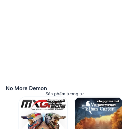
No More Demon
Sản phẩm tương tự