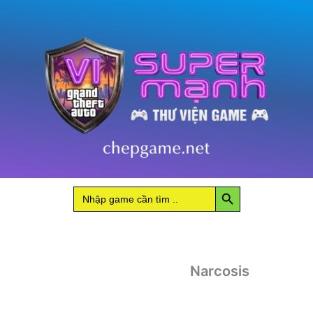
Search Button
Search
for:
Narcosis