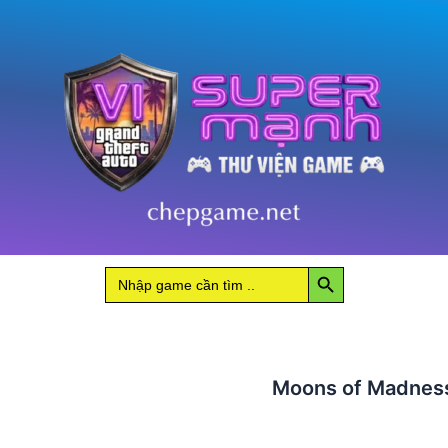
số
lượng
Search Button
Search
for:
Moons of Madnes