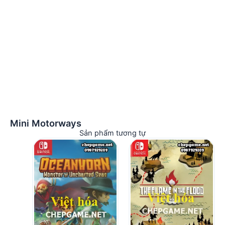
Mini Motorways
Sản phẩm tương tự