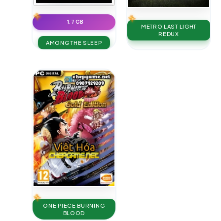
1.7 GB
METRO LAST LIGHT
REDUX
AMONG THE SLEEP
ONE PIECE BURNING
BLOOD