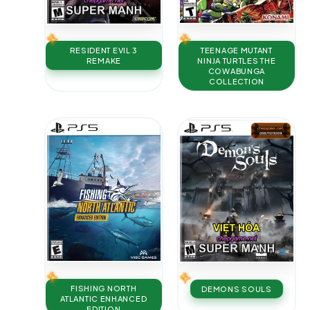
TEENAGE MUTANT
RESIDENT EVIL 3
NINJA TURTLES THE
REMAKE
COWABUNGA
COLLECTION
FISHING NORTH
DEMONS SOULS
ATLANTIC ENHANCED
EDITION