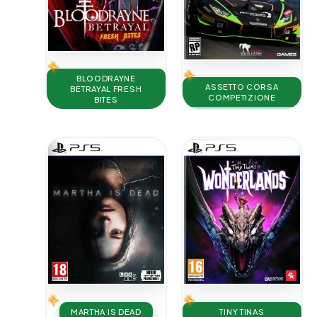
BLOODRAYNE
ASSETTO CORSA
BETRAYAL FRESH
COMPETIZIONE
BITES
TINY TINAS
MARTHA IS DEAD