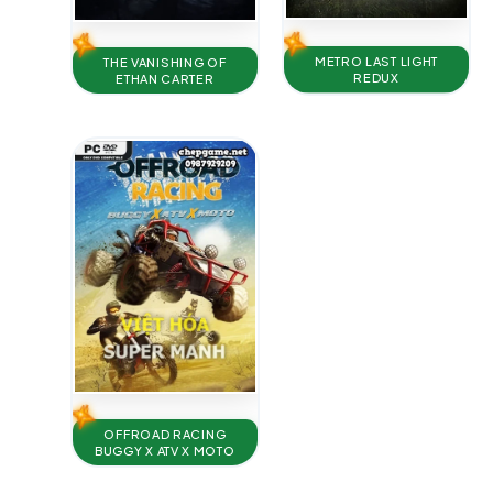
METRO LAST LIGHT
THE VANISHING OF
REDUX
ETHAN CARTER
OFFROAD RACING
BUGGY X ATV X MOTO