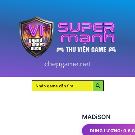
Search Button
Search
for:
MADiSON
DUNG LƯỢNG: 0.6 