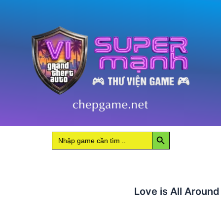
Around
2
số
lượng
Search Button
Search
for:
Love is All Around