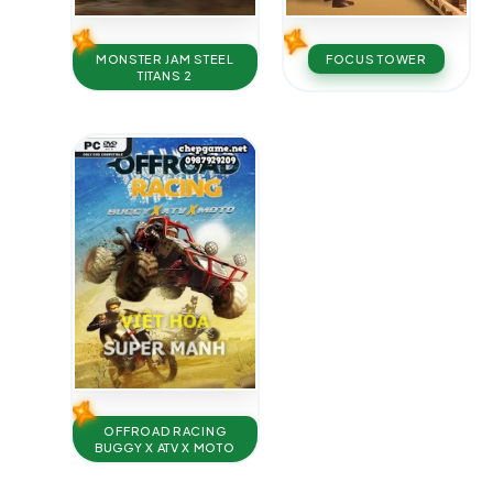
MONSTER JAM STEEL
FOCUS TOWER
TITANS 2
OFFROAD RACING
BUGGY X ATV X MOTO