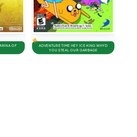
ARINA OF
ADVENTURE TIME HEY ICE KING WHYD
YOU STEAL OUR GARBAGE