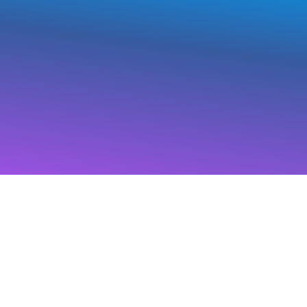
Nhảy
tới
nội
dung