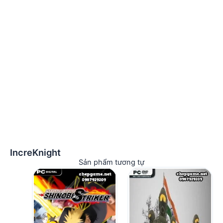
IncreKnight
Sản phẩm tương tự