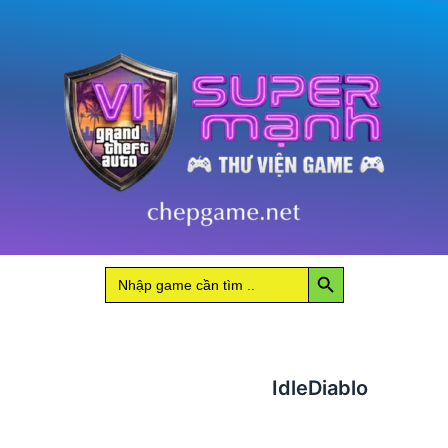
Search Button
Search
for:
IdleDiablo