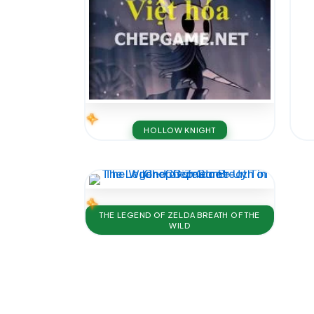
HOLLOW KNIGHT
THE LEGEND OF ZELDA BREATH OF THE
WILD