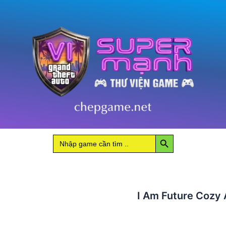
Cozy
Apocal
Survival
số
lượng
Search Button
Search
for:
I Am Future Cozy 