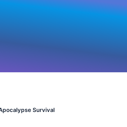
ypse
Apocalypse Survival