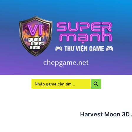
A
New
Begnning
số
lượng
Search Button
Search
for:
Harvest Moon 3D