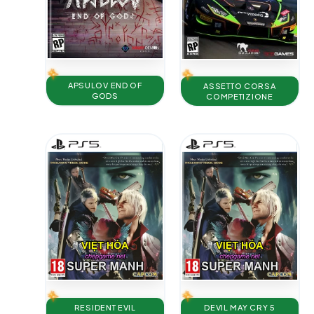
APSULOV END OF
ASSETTO CORSA
GODS
COMPETIZIONE
RESIDENT EVIL
DEVIL MAY CRY 5