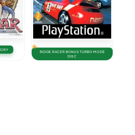
TORY
RIDGE RACER BONUS TURBO MODE
DISC