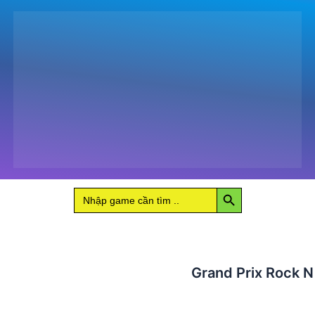
N
Racing
số
lượng
Search Button
Search
for:
Grand Prix Rock N