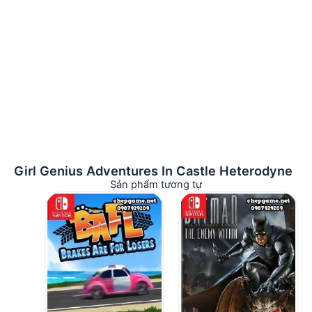
Girl Genius Adventures In Castle Heterodyne
Sản phẩm tương tự