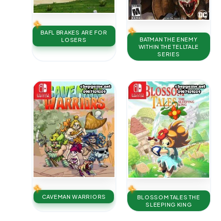
BAFL BRAKES ARE FOR
BATMAN THE ENEMY
LOSERS
WITHIN THE TELLTALE
SERIES
CAVEMAN WARRIORS
BLOSSOM TALES THE
SLEEPING KING