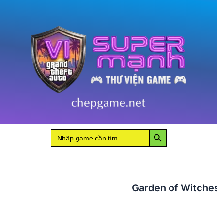
số
lượng
Search Button
Search
for:
Garden of Witche