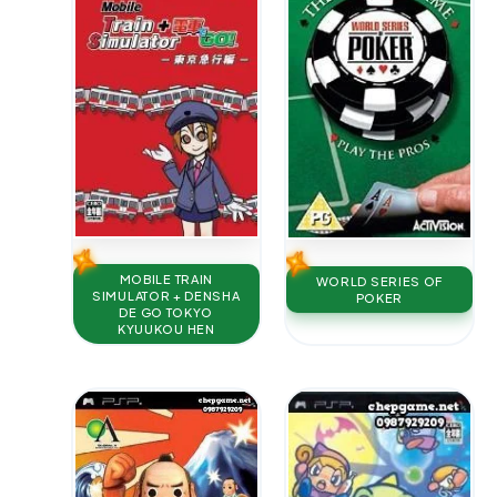
MOBILE TRAIN
WORLD SERIES OF
SIMULATOR + DENSHA
POKER
DE GO TOKYO
KYUUKOU HEN