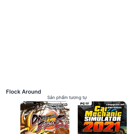
Flock Around
Sản phẩm tương tự