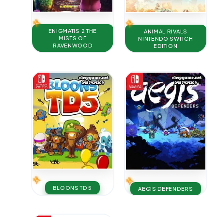
ENIGMATIS 2 THE
ANIMAL RIVALS
MISTS OF
NINTENDO SWITCH
RAVENWOOD
EDITION
BLOONS TD 5
AEGIS DEFENDERS