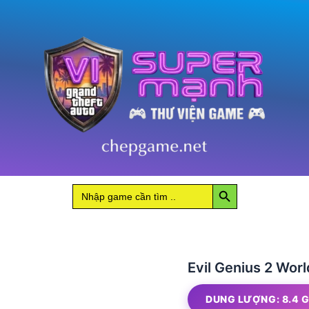
World
Domination
số
lượng
Search Button
Search
for:
Evil Genius 2 Wor
DUNG LƯỢNG: 8.4 