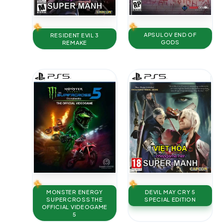
APSULOV END OF
RESIDENT EVIL 3
GODS
REMAKE
MONSTER ENERGY
DEVIL MAY CRY 5
SUPERCROSS THE
SPECIAL EDITION
OFFICIAL VIDEOGAME
5