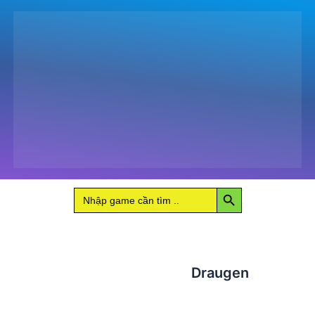
Search Button
Search
for:
Draugen