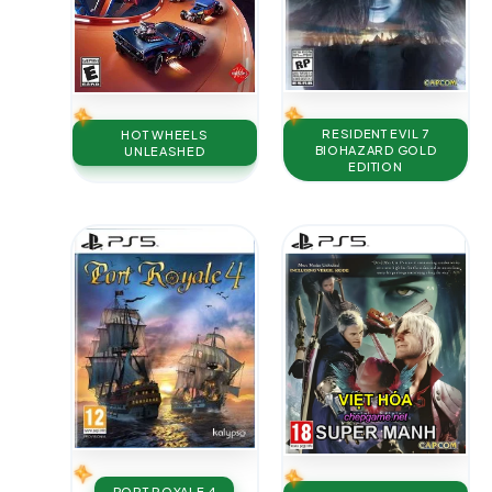
RESIDENT EVIL 7
HOT WHEELS
BIOHAZARD GOLD
UNLEASHED
EDITION
PORT ROYALE 4