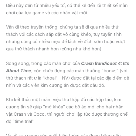
Điều này đến từ nhiều yếu tố, có thể kể đến lối thiết kế màn
chơi của tựa game và các nhân vật mới.
Vẫn đi theo truyền thống, chúng ta sẽ đi qua nhiều thử
thách với các cách sắp đặt vô cùng khéo, tuy tuyến tính
nhưng cũng có nhiều mẹo để lách về đích sớm hoặc vượt
qua thử thách nhanh hơn (cũng như khó hơn).
Song song, trong các màn chơi của
Crash Bandicoot 4: It’s
About Time
, còn chứa đựng các màn thưởng “bonus” (với
thử thách rất ư là “khoai” – NV) được đặt tại các địa điểm dễ
nhìn và các viên kim cương ẩn được đặt đâu đó.
Khi kết thúc một màn, việc thu thập đủ các hộp táo, kim
cương ẩn sẽ giúp “mở khóa” các bộ áo mới cho hai nhân
vật Crash và Coco, thì người chơi lập tức được thưởng chế
độ “time trial”.
Và về sau game còn xuất hiện thêm các đoạn băng nếu