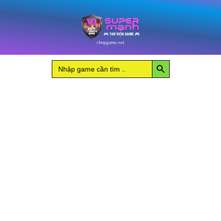
Nhảy
Its
tới
About
nội
Time
số
dung
lượng
Search Button
Search
for: