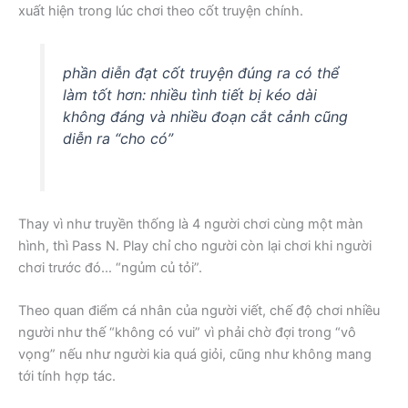
xuất hiện trong lúc chơi theo cốt truyện chính.
phần diễn đạt cốt truyện đúng ra có thể
làm tốt hơn: nhiều tình tiết bị kéo dài
không đáng và nhiều đoạn cắt cảnh cũng
diễn ra “cho có”
Thay vì như truyền thống là 4 người chơi cùng một màn
hình, thì Pass N. Play chỉ cho người còn lại chơi khi người
chơi trước đó… “ngủm củ tỏi”.
Theo quan điểm cá nhân của người viết, chế độ chơi nhiều
người như thế “không có vui” vì phải chờ đợi trong “vô
vọng” nếu như người kia quá giỏi, cũng như không mang
tới tính hợp tác.