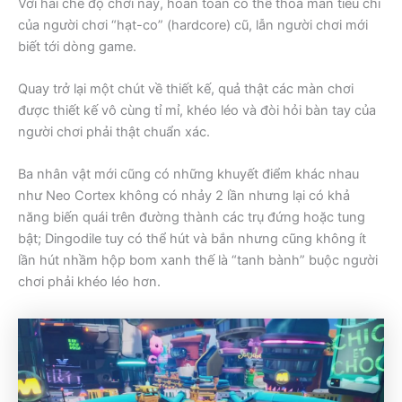
Với hai chế độ chơi này, hoàn toàn có thể thỏa mãn tiêu chí
của người chơi “hạt-co” (hardcore) cũ, lẫn người chơi mới
biết tới dòng game.
Quay trở lại một chút về thiết kế, quả thật các màn chơi
được thiết kế vô cùng tỉ mỉ, khéo léo và đòi hỏi bàn tay của
người chơi phải thật chuẩn xác.
Ba nhân vật mới cũng có những khuyết điểm khác nhau
như Neo Cortex không có nhảy 2 lần nhưng lại có khả
năng biến quái trên đường thành các trụ đứng hoặc tung
bật; Dingodile tuy có thể hút và bắn nhưng cũng không ít
lần hút nhầm hộp bom xanh thế là “tanh bành” buộc người
chơi phải khéo léo hơn.