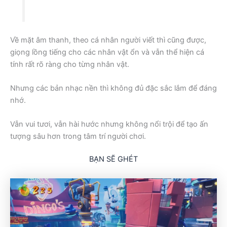
Về mặt âm thanh, theo cá nhân người viết thì cũng được,
giọng lồng tiếng cho các nhân vật ổn và vẫn thể hiện cá
tính rất rõ ràng cho từng nhân vật.
Nhưng các bản nhạc nền thì không đủ đặc sắc lắm để đáng
nhớ.
Vẫn vui tươi, vẫn hài hước nhưng không nổi trội để tạo ấn
tượng sâu hơn trong tâm trí người chơi.
BẠN SẼ GHÉT