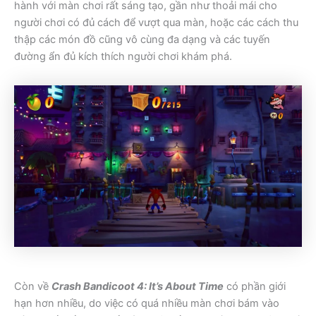
hành với màn chơi rất sáng tạo, gần như thoải mái cho
người chơi có đủ cách để vượt qua màn, hoặc các cách thu
thập các món đồ cũng vô cùng đa dạng và các tuyến
đường ẩn đủ kích thích người chơi khám phá.
Còn về
Crash Bandicoot 4: It’s About Time
có phần giới
hạn hơn nhiều, do việc có quá nhiều màn chơi bám vào