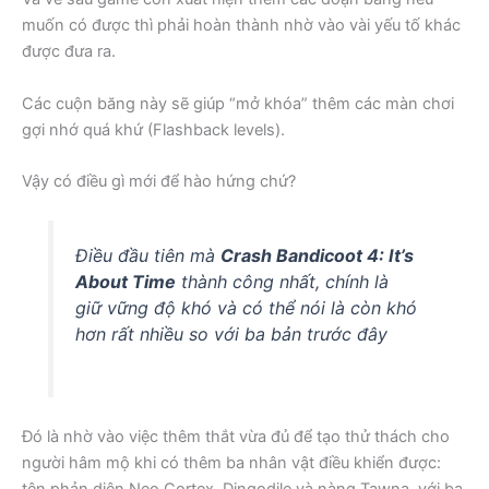
muốn có được thì phải hoàn thành nhờ vào vài yếu tố khác
được đưa ra.
Các cuộn băng này sẽ giúp “mở khóa” thêm các màn chơi
gợi nhớ quá khứ (Flashback levels).
Vậy có điều gì mới để hào hứng chứ?
Điều đầu tiên mà
Crash Bandicoot 4: It’s
About Time
thành công nhất, chính là
giữ vững độ khó và có thể nói là còn khó
hơn rất nhiều so với ba bản trước đây
Đó là nhờ vào việc thêm thắt vừa đủ để tạo thử thách cho
người hâm mộ khi có thêm ba nhân vật điều khiển được:
tên phản diện Neo Cortex, Dingodile và nàng Tawna, với ba