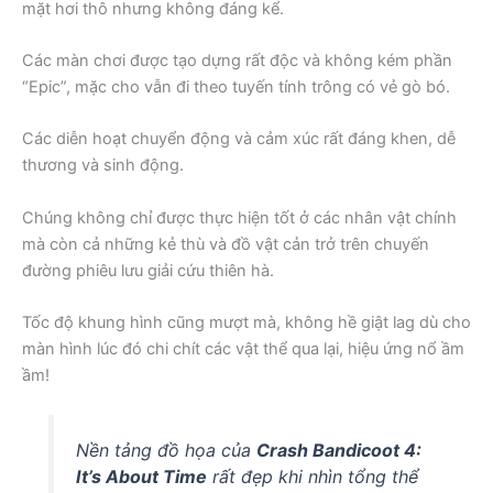
mặt hơi thô nhưng không đáng kể.
Các màn chơi được tạo dựng rất độc và không kém phần
“Epic”, mặc cho vẫn đi theo tuyến tính trông có vẻ gò bó.
Các diễn hoạt chuyển động và cảm xúc rất đáng khen, dễ
thương và sinh động.
Chúng không chỉ được thực hiện tốt ở các nhân vật chính
mà còn cả những kẻ thù và đồ vật cản trở trên chuyến
đường phiêu lưu giải cứu thiên hà.
Tốc độ khung hình cũng mượt mà, không hề giật lag dù cho
màn hình lúc đó chi chít các vật thể qua lại, hiệu ứng nổ ầm
ầm!
Nền tảng đồ họa của
Crash Bandicoot 4:
It’s About Time
rất đẹp khi nhìn tổng thể