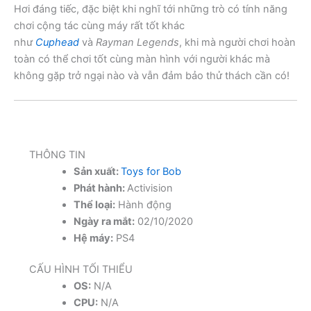
Hơi đáng tiếc, đặc biệt khi nghĩ tới những trò có tính năng
chơi cộng tác cùng máy rất tốt khác
như
Cuphead
và
Rayman Legends
, khi mà người chơi hoàn
toàn có thể chơi tốt cùng màn hình với người khác mà
không gặp trở ngại nào và vẫn đảm bảo thử thách cần có!
THÔNG TIN
Sản xuất:
Toys for Bob
Phát hành:
Activision
Thể loại:
Hành động
Ngày ra mắt:
02/10/2020
Hệ máy:
PS4
CẤU HÌNH TỐI THIỂU
OS:
N/A
CPU:
N/A