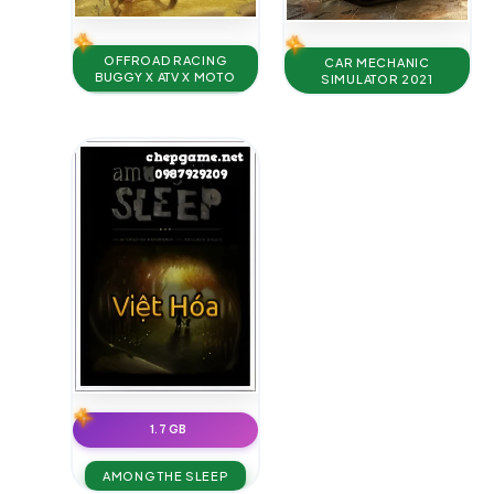
OFFROAD RACING
CAR MECHANIC
BUGGY X ATV X MOTO
SIMULATOR 2021
1.7 GB
AMONG THE SLEEP