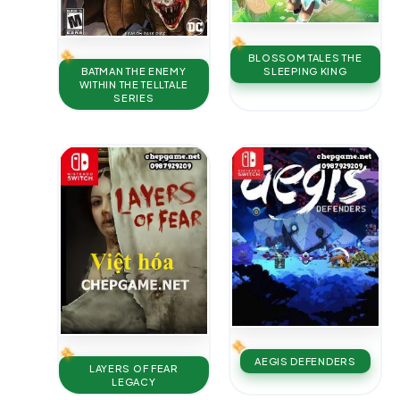
BLOSSOM TALES THE
BATMAN THE ENEMY
SLEEPING KING
WITHIN THE TELLTALE
SERIES
AEGIS DEFENDERS
LAYERS OF FEAR
LEGACY