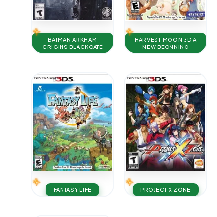
BATMAN ARKHAM
HARVEST MOON 3D A
ORIGINS BLACKGATE
NEW BEGNNING
FANTASY LIFE
PROJECT X ZONE