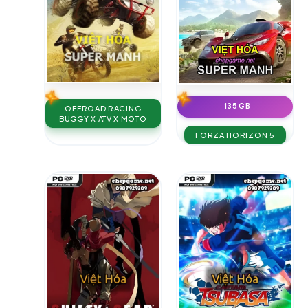
135 GB
OFFROAD RACING
BUGGY X ATV X MOTO
FORZA HORIZON 5