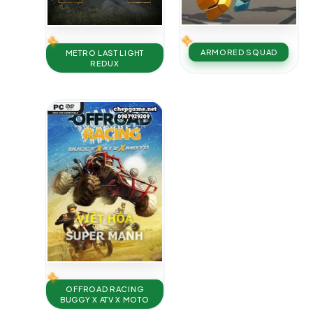
ARMORED SQUAD
METRO LAST LIGHT
REDUX
OFFROAD RACING
BUGGY X ATV X MOTO